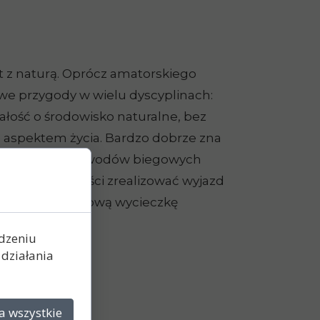
t z naturą. Oprócz amatorskiego
we przygody w wielu dyscyplinach:
bałość o środowisko naturalne, bez
m aspektem życia. Bardzo dobrze zna
as treningów i zawodów biegowych
ałby w przyszłości zrealizować wyjazd
ach i popołudniową wycieczkę
ądzeniu
działania
a wszystkie