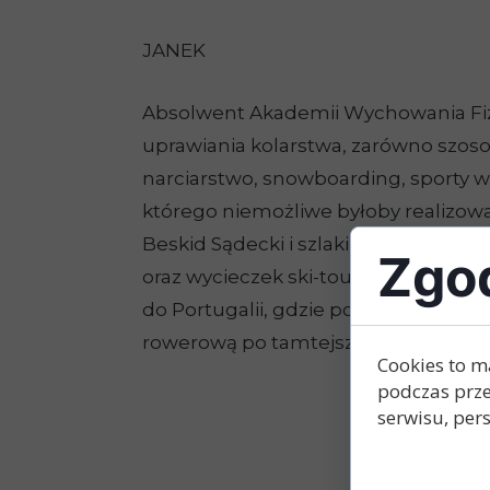
JANEK
Absolwent Akademii Wychowania Fizyc
uprawiania kolarstwa, zarówno szos
narciarstwo, snowboarding, sporty wal
którego niemożliwe byłoby realizowa
Beskid Sądecki i szlaki Beskidu Nis
Zgod
oraz wycieczek ski-tourowych. Posiad
do Portugalii, gdzie podczas jedneg
rowerową po tamtejszych pięknych
Cookies to m
podczas prze
serwisu, pers